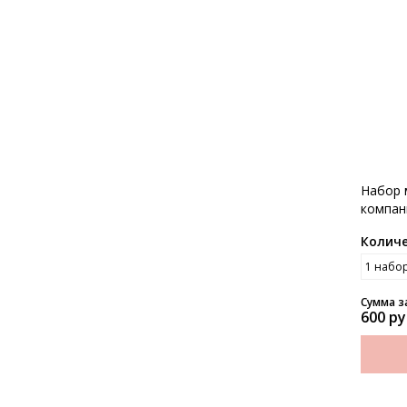
Набор 
компан
Колич
Сумма з
600 ру