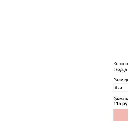
Корпор
сердца
маникю
Разме
Сумма з
115 ру