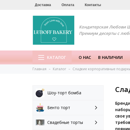
Доставка
Оплата
Контакты
Кондитерская Любови 
Премиум десерты с люб
КАТАЛОГ
О НАС
В НАЛИЧИИ
Главная
Каталог
Сладкие корпоративные подарки
Сла
Шоу-торт бомба
Бренди
Бенто торт
наборы
свое у
требов
Свадебные торты
пряник