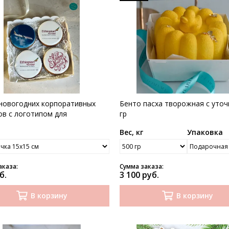
новогодних корпоративных
Бенто пасха творожная с уточ
ов с логотипом для
гр
мпании
р
Вес, кг
Упаковка
аказа:
Сумма заказа:
б.
3 100 руб.
В корзину
В корзину