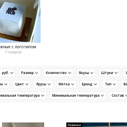
жные с логотипом
7 товаров
 руб.
Размер
Количество
Вкусы
Штуки
ма
Цвет
Ярусы
Метка
Бренд
Тип
Ве
имальная температура
Минимальная температура
Состав
Новинка