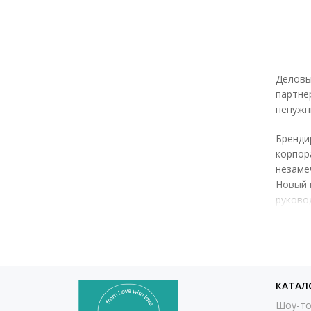
Деловы
партне
ненужн
Бренди
корпор
незаме
Новый 
руково
Десерт
компан
подчер
закреп
КАТАЛ
развит
Шоу-то