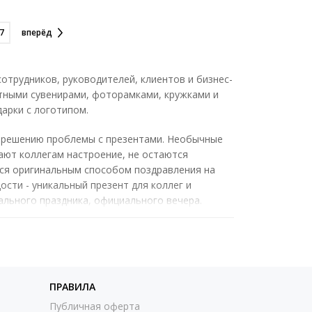
7
вперёд
отрудников, руководителей, клиентов и бизнес-
ятными сувенирами, фоторамками, кружками и
арки с логотипом.
к решению проблемы с презентами. Необычные
мают коллегам настроение, не остаются
ся оригинальным способом поздравления на
ости - уникальный презент для коллег и
ального праздника, официального вечера.
 это вкусное, изысканное оформление символа
рты с логотипом, выполненные на заказ,
тании. Брендированные десерты эффективно
изитной карточкой и эффектным средством
ПРАВИЛА
Публичная оферта