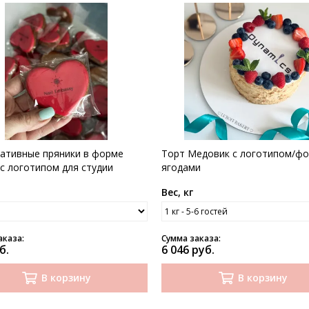
ативные пряники в форме
Торт Медовик с логотипом/фо
 с логотипом для студии
ягодами
ра
р
Вес, кг
аказа:
Сумма заказа:
б.
6 046 руб.
В корзину
В корзину