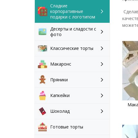
Сладкие
корпоративные
Сделав
подарки с логотипом
качест
можете
Десерты и сладости с
фото
Классические торты
Макаронс
Пряники
Капкейки
Мака
Шоколад
Готовые торты