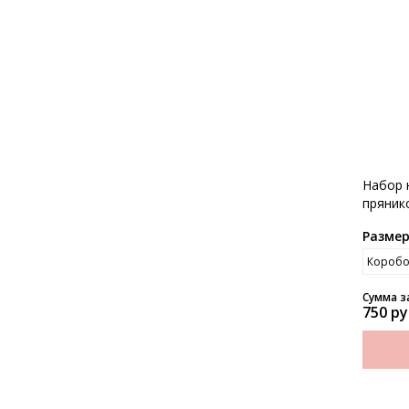
Набор 
пряник
авиако
Разме
Сумма з
750 ру