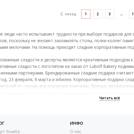
назад
1
2
3
…
1
е люди часто испытывают трудности при выборе подарков для с
ров, поскольку не желают захламлять столы, полки коллег пам
ыми мелочами. На помощь приходят сладкие корпоративные под
рованные сладости и десерты являются креативным подходом 
ативные сладости с логотипом на заказ от Luboff Bakery подни
ченными партнерами. Брендированные сладкие подарки считают
год, 23 февраля, 8 марта и юбилеи. Корпоративные подарки слад
дителей по случаю дня рождения компании, бренда, профессион
ы с логотипом в Москве от кондитерской студии Luboff Bakery -
ии. За счет умелой ручной работы профессионалов сладкие десе
кнут высокий статус компании, создадут впечатление о процве
ляют за фирмой положительный имидж, служат оригинальной в
ОГ
ИНФО
ия взаимоотношений с партнерами.
рт бомба
О нас