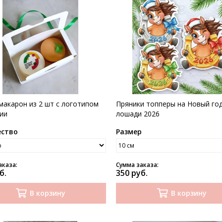
макарон из 2 шт с логотипом
Пряники топперы на Новый го
ии
лошади 2026
ество
Размер
аказа:
Сумма заказа:
б.
350 руб.
В корзину
В корзину