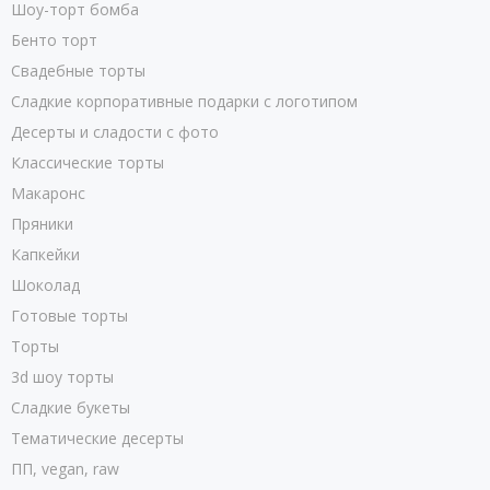
Шоу-торт бомба
в них нет химии и красителей;
Бенто торт
широкий выбор форм и дизайна пряников, а также
Свадебные торты
возможность создавать изделия с индивидуальным
Сладкие корпоративные подарки с логотипом
дизайном по своему вкусу.
Десерты и сладости с фото
Вы можете заказать имбирные пряники поштучно или в виде
Классические торты
оригинального подарочного набора. Мы в кратчайшие сроки
Макаронс
выпечем лакомство, чтобы угощение в назначенное время
Пряники
заняло свое место на праздничном столе.
Капкейки
Шоколад
Готовые торты
Торты
3d шоу торты
Сладкие букеты
Тематические десерты
ПП, vegan, raw