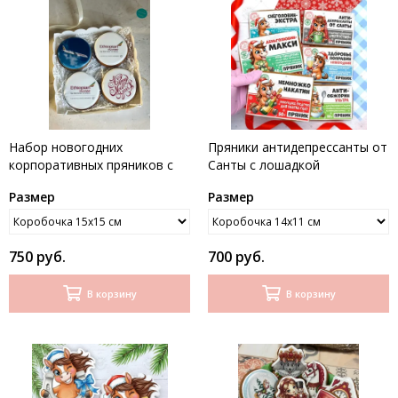
Набор новогодних
Пряники антидепрессанты от
корпоративных пряников с
Санты с лошадкой
логотипом для
Размер
Размер
авиакомпании
750 руб.
700 руб.
В корзину
В корзину