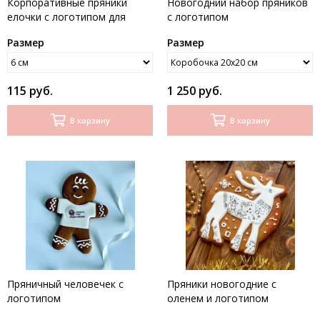
Корпоративные пряники
Новогодний набор пряников
елочки с логотипом для
c логотипом
спортивной школы
Размер
Размер
гимнастики и акробатики
115 руб.
1 250 руб.
В корзину
В корзину
Пряничный человечек с
Пряники новогодние с
логотипом
оленем и логотипом