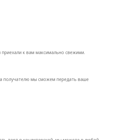
 приехали к вам максимально свежими.
 а получателю мы сможем передать ваше
брать торт в кондитерской, мы можете в любой