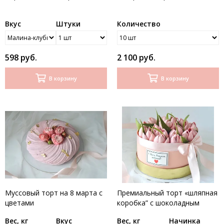
Вкус
Штуки
Количество
598 руб.
2 100 руб.
В корзину
В корзину
Муссовый торт на 8 марта с
Премиальный торт «шляпная
цветами
коробка” с шоколадным
бортиком и шоколадными
Вес, кг
Вкус
Вес, кг
Начинка
тюльпанами 2 кг