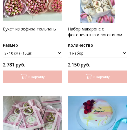
Букет из зефира тюльпаны
Набор макаронс с
фотопечатью и логотипом
на 8 марта - Международный
Размер
Количество
женский день / 8 шт набор
2 781 руб.
2 150 руб.
В корзину
В корзину