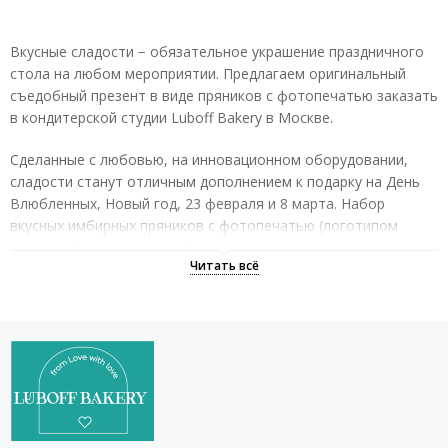
Вкусные сладости − обязательное украшение праздничного
стола на любом мероприятии. Предлагаем оригинальный
съедобный презент в виде пряников с фотопечатью заказать
в кондитерской студии Luboff Bakery в Москве.
Сделанные с любовью, на инновационном оборудовании,
сладости станут отличным дополнением к подарку на День
Влюбленных, Новый год, 23 февраля и 8 марта. Набор
вкусных имбирных пряников с фотопечатью (логотипом
компании) в оригинальной упаковке станет удачным
презентом коллегам, начальнику. Даже небольшой,
покрытый глазурью, пряник с надписью, выполненный на
заказ станет прекрасным знаком внимания или
благодарности.
Настоящие сладкоежки обязательно оценят:
натуральный необычный вкус сладостей;
оформление пряников с фотопечатью, изготовленных на