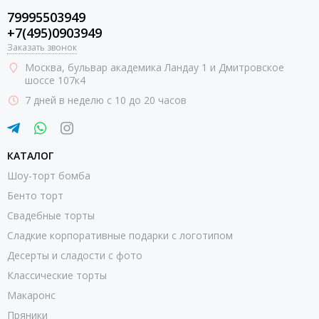
заказ в Москве.
79995503949
+7(495)0903949
Цена пряников с фотопечатью тоже приятно удивит, ведь не
Заказать звонок
всегда можно купить качественное кондитерское изделие с
Москва
, бульвар академика Ландау 1 и Дмитровское
фотопечатью или с надписью недорого. С ценами и
шоссе 107к4
вариантами дизайна десертов можно ознакомиться на
7 дней в неделю с 10 до 20 часов
страницах каталога нашей кондитерской.
КАТАЛОГ
Шоу-торт бомба
Бенто торт
Свадебные торты
Сладкие корпоративные подарки с логотипом
Десерты и сладости с фото
Классические торты
Макаронс
Пряники