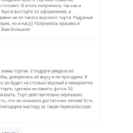
о готовят. В итоге получилось так как и
ж был в восторге от оформления, а
давно не ел такого вкусного торта. Радужная
шек, но и нас))) Получилось красиво и
о Вам большое!
 мамы тортик. У подруги увидела её
ы, доверилась её вкусу и не прогадала. Я
то он будет на столько вкусный и невероятно
торге, сделала на память фоток 50
оказать. Торт действительно нереально
то, что он оказался достаточно легким! Есть
благодарна мастеру за такую первоклассную