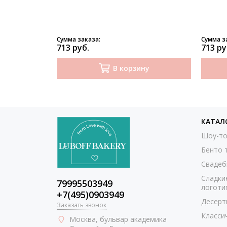
Сумма заказа:
Сумма з
713 руб.
713 ру
В корзину
КАТАЛ
Шоу-то
Бенто 
Свадеб
Сладки
79995503949
логоти
+7(495)0903949
Десерт
Заказать звонок
Класси
Москва
, бульвар академика