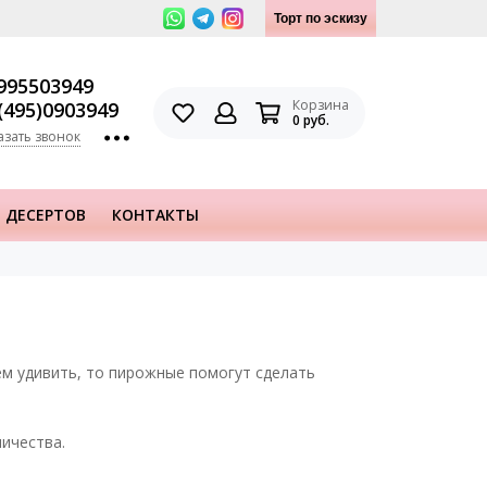
Торт по эскизу
995503949
Корзина
(495)0903949
0 руб.
азать звонок
 ДЕСЕРТОВ
КОНТАКТЫ
ем удивить, то пирожные помогут сделать
личества.