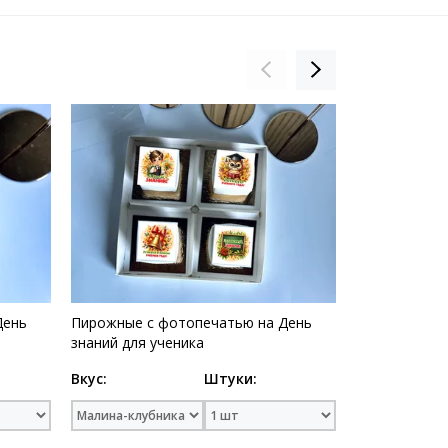
День
Пирожные с фотопечатью на День
Пирожные с 
знаний для ученика
знаний восп
Вкус:
Штуки:
Вкус: