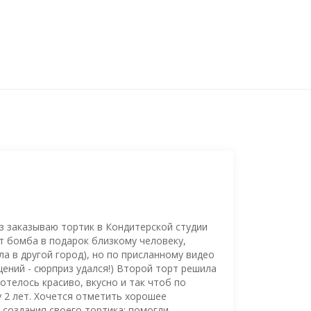
з заказываю тортик в Кондитерской студии
рт бомба в подарок близкому человеку,
а в другой город), но по присланному видео
ений - сюрприз удался!) Второй торт решила
отелось красиво, вкусно и так чтоб по
 2 лет. Хочется отметить хорошее
создания своего тортика: помогли,