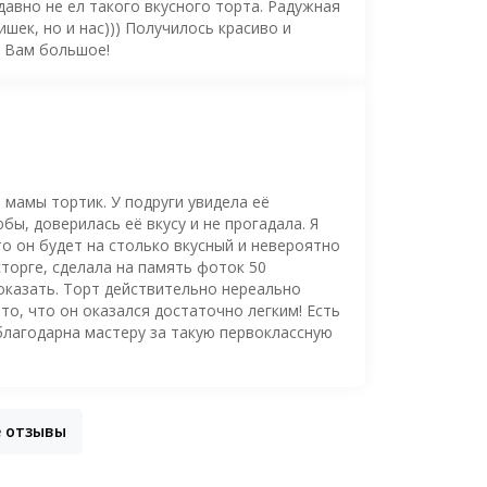
давно не ел такого вкусного торта. Радужная
шек, но и нас))) Получилось красиво и
о Вам большое!
 мамы тортик. У подруги увидела её
ы, доверилась её вкусу и не прогадала. Я
то он будет на столько вкусный и невероятно
торге, сделала на память фоток 50
оказать. Торт действительно нереально
то, что он оказался достаточно легким! Есть
благодарна мастеру за такую первоклассную
е отзывы