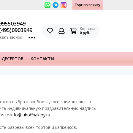
Торт по эскизу
995503949
Корзина
(495)0903949
0 руб.
азать звонок
 ДЕСЕРТОВ
КОНТАКТЫ
можно выбрать любое – даже снимок вашего
вить индивидуальную поздравительную надпись
почте
info@luboffbakery.ru.
сть разрезы всех тортов и капкейков.