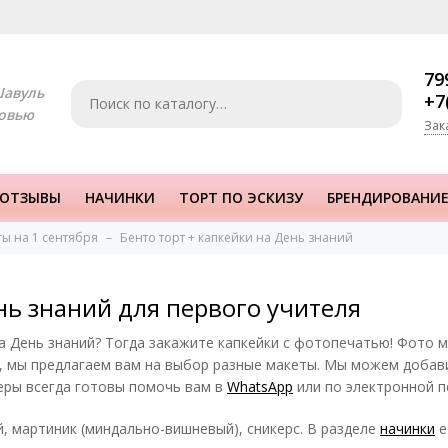
79
Шавуль
+7
овью
Зак
ОТЗЫВЫ
НАЧИНКИ
ТОРТ ПО ЭСКИЗУ
БРЕНДИРОВАНИЕ
ы на 1 сентября
Бенто торт + капкейки на День знаний
ень знаний для первого учителя
а День знаний? Тогда закажите капкейки с фотопечатью! Фото 
е, мы предлагаем вам на выбор разные макеты. Мы можем доба
жеры всегда готовы помочь вам в
WhatsApp
или по электронной 
, мартиник (миндально-вишневый), сникерс. В разделе
начинки
е