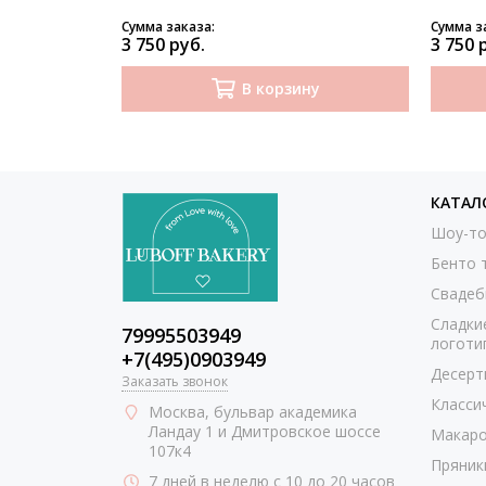
Сумма заказа:
Сумма з
3 750 руб.
3 750 
В корзину
КАТАЛ
Шоу-то
Бенто 
Свадеб
Сладки
79995503949
логоти
+7(495)0903949
Десерт
Заказать звонок
Класси
Москва
, бульвар академика
Ландау 1 и Дмитровское шоссе
Макаро
107к4
Пряник
7 дней в неделю с 10 до 20 часов