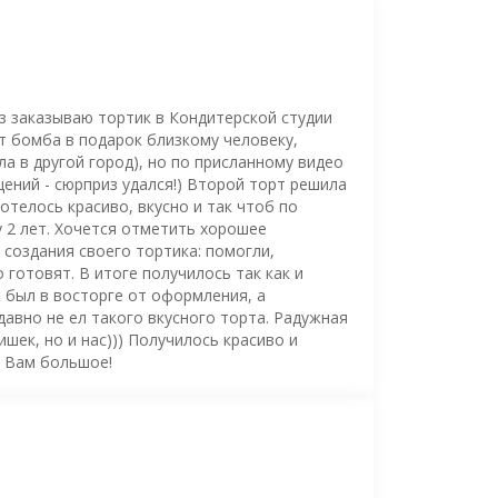
з заказываю тортик в Кондитерской студии
рт бомба в подарок близкому человеку,
а в другой город), но по присланному видео
ений - сюрприз удался!) Второй торт решила
отелось красиво, вкусно и так чтоб по
 2 лет. Хочется отметить хорошее
создания своего тортика: помогли,
о готовят. В итоге получилось так как и
ж был в восторге от оформления, а
давно не ел такого вкусного торта. Радужная
шек, но и нас))) Получилось красиво и
о Вам большое!