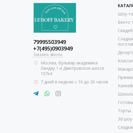
КАТАЛ
Шоу-то
Бенто 
Свадеб
Сладки
79995503949
логоти
+7(495)0903949
Десерт
Заказать звонок
Класси
Москва
, бульвар академика
Ландау 1 и Дмитровское шоссе
Макаро
107к4
Пряник
7 дней в неделю с 10 до 20 часов
Капкей
Шокол
Готовы
Торты
3d шоу
Сладки