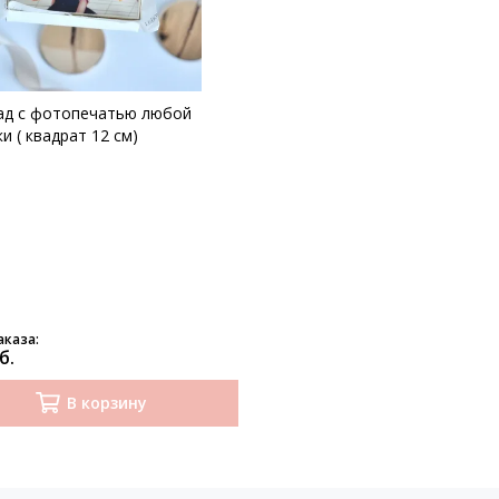
д с фотопечатью любой
и ( квадрат 12 см)
аказа:
б.
В корзину