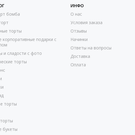
ОГ
ИНФО
рт бомба
О нас
торт
Условия заказа
ные торты
Отзывы
е корпоративные подарки с
Начинки
пом
Ответы на вопросы
ы и сладости с фото
Доставка
ческие торты
Оплата
нс
и
ки
ад
е торты
 торты
е букеты