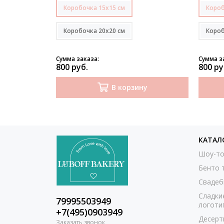
Коробочка 15х15 см
Короб
Коробочка 20х20 см
Короб
Сумма заказа:
Сумма з
800 руб.
800 ру
В корзину
КАТАЛ
Шоу-то
Бенто 
Свадеб
Сладки
79995503949
логоти
+7(495)0903949
Десерт
Заказать звонок