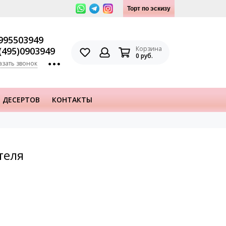
Торт по эскизу
995503949
Корзина
(495)0903949
0 руб.
азать звонок
 ДЕСЕРТОВ
КОНТАКТЫ
теля