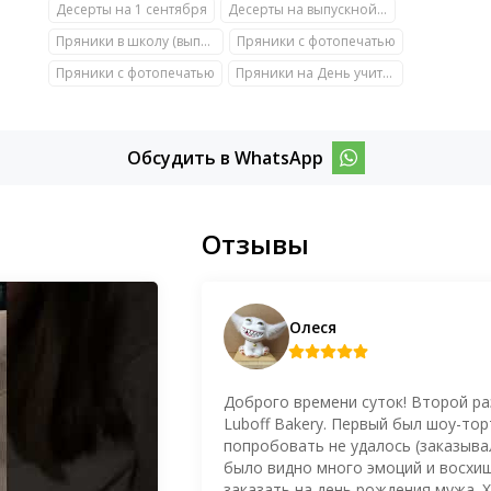
Десерты на 1 сентября
Десерты на выпускной (в школу и детский сад)
Пряники в школу (выпускной, День знаний, День учителя)
Пряники с фотопечатью
Пряники с фотопечатью
Пряники на День учителя
Обсудить в WhatsApp
Отзывы
Олеся
Доброго времени суток! Второй ра
Luboff Bakery. Первый был шоу-то
попробовать не удалось (заказывал
было видно много эмоций и восхищ
заказать на день рождения мужа. Х