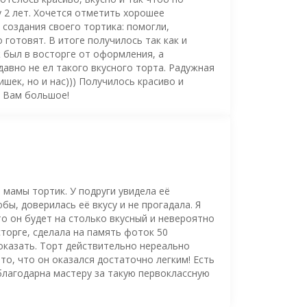
 2 лет. Хочется отметить хорошее
создания своего тортика: помогли,
о готовят. В итоге получилось так как и
ж был в восторге от оформления, а
давно не ел такого вкусного торта. Радужная
шек, но и нас))) Получилось красиво и
о Вам большое!
 мамы тортик. У подруги увидела её
ы, доверилась её вкусу и не прогадала. Я
то он будет на столько вкусный и невероятно
торге, сделала на память фоток 50
оказать. Торт действительно нереально
то, что он оказался достаточно легким! Есть
благодарна мастеру за такую первоклассную