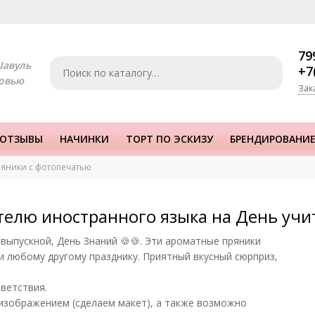
79
Шавуль
+7
овью
Зак
ОТЗЫВЫ
НАЧИНКИ
ТОРТ ПО ЭСКИЗУ
БРЕНДИРОВАНИЕ
яники с фотопечатью
телю иностранного языка на День учи
выпускной, День Знаний 🍪🍪. Эти ароматные пряники
и любому другому празднику. Приятный вкусный сюрприз,
ветствия.
изображением (сделаем макет), а также возможно