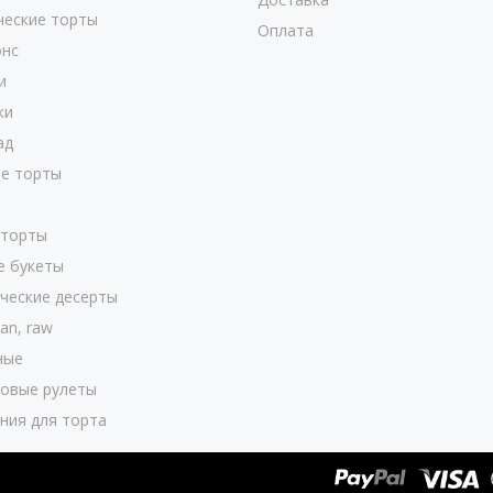
ческие торты
Оплата
нс
и
ки
ад
е торты
 торты
е букеты
ческие десерты
an, raw
ные
овые рулеты
ния для торта