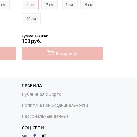
 см
6 см
7 см
8 см
9 см
Коробочка 1
10 см
Коробочка 1
Коробочка 2
Сумма заказа:
Сумма заказа:
100 руб.
400 руб.
В корзину
ПРАВИЛА
Публичная оферта
Политика конфиденциальности
Персональные данные
СОЦ.СЕТИ