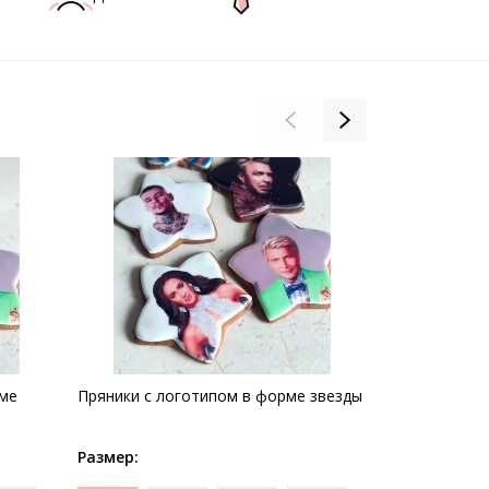
рме
Пряники с логотипом в форме звезды
Пряник квадр
День учител
Размер:
Размер: