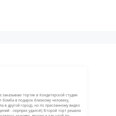
з заказываю тортик в Кондитерской студии
рт бомба в подарок близкому человеку,
а в другой город), но по присланному видео
ений - сюрприз удался!) Второй торт решила
отелось красиво, вкусно и так чтоб по