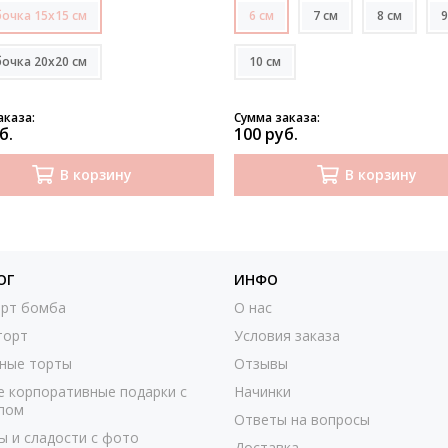
очка 15х15 см
6 см
7 см
8 см
9
очка 20х20 см
10 см
аказа:
Сумма заказа:
б.
100 руб.
В корзину
В корзину
ОГ
ИНФО
рт бомба
О нас
торт
Условия заказа
ные торты
Отзывы
е корпоративные подарки с
Начинки
пом
Ответы на вопросы
ы и сладости с фото
Доставка