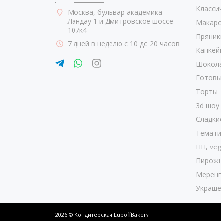
Класси
Москва
, бульвар академика
Ландау 1 и Дмитровское шоссе
Макаро
107к4
Пряник
7 дней в неделю с 10 до 20 часов
Капкей
Шокол
Готовы
Торты
3d шоу
Сладки
Темати
ПП, veg
Пирож
Меренг
Украше
2026 © Кондитерская LuboffBakery