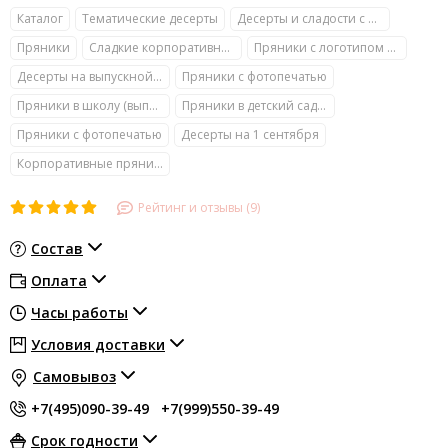
Каталог
Тематические десерты
Десерты и сладости с фото
Пряники
Сладкие корпоративные подарки с логотипом
Пряники с логотипом компании
Десерты на выпускной (в школу и детский сад)
Пряники с фотопечатью
Пряники в школу (выпускной, День знаний, День учителя)
Пряники в детский сад (выпускной, День знаний, День воспитателя)
Пряники с фотопечатью
Десерты на 1 сентября
Корпоративные пряники с логотипом
Рейтинг и отзывы (9)
Состав
Оплата
Часы работы
Условия доставки
Самовывоз
+7(495)090-39-49
+7(999)550-39-49
Срок годности