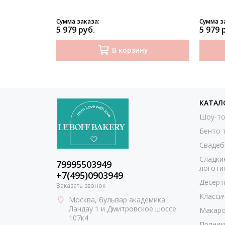
Сумма заказа:
Сумма з
5 979 руб.
5 979 
В корзину
КАТАЛ
Шоу-то
Бенто 
Свадеб
Сладки
79995503949
логоти
+7(495)0903949
Десерт
Заказать звонок
Класси
Москва
, бульвар академика
Ландау 1 и Дмитровское шоссе
Макаро
107к4
Пряник