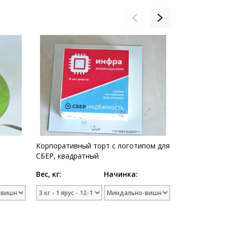
и
Корпоративный торт c логотипом для
Торт с лого
СБЕР, квадратный
компании с г
Вес, кг:
Начинка:
Вес, кг: