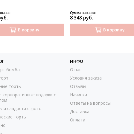
аказа:
Сумма заказа:
руб.
8 343 руб.
В корзину
В корзину
ОГ
ИНФО
рт бомба
О нас
торт
Условия заказа
ные торты
Отзывы
е корпоративные подарки с
Начинки
пом
Ответы на вопросы
ы и сладости с фото
Доставка
ческие торты
Оплата
нс
и