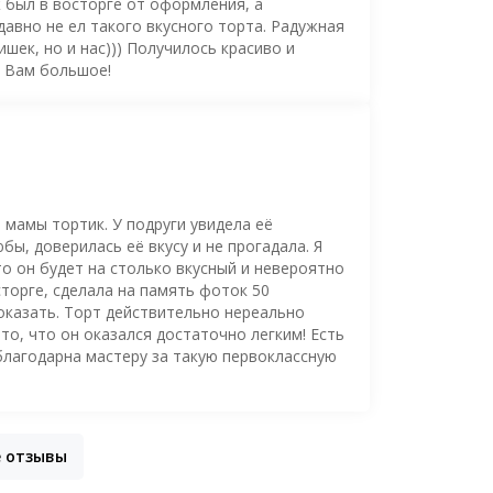
ж был в восторге от оформления, а
давно не ел такого вкусного торта. Радужная
шек, но и нас))) Получилось красиво и
о Вам большое!
 мамы тортик. У подруги увидела её
ы, доверилась её вкусу и не прогадала. Я
то он будет на столько вкусный и невероятно
торге, сделала на память фоток 50
оказать. Торт действительно нереально
то, что он оказался достаточно легким! Есть
благодарна мастеру за такую первоклассную
е отзывы