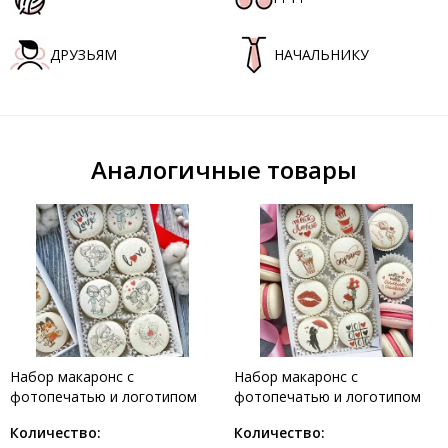
ДРУЗЬЯМ
НАЧАЛЬНИКУ
Аналогичные товары
Набор макаронс с
Набор макаронс с
фотопечатью и логотипом
фотопечатью и логотипом
на 14 февраля - День
на 14 февраля - с сердцами и
Количество:
Количество:
Святого Валентина/ 8 шт
влюбленными/ 8 шт набор