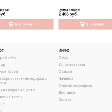
аказа:
Сумма заказа:
руб.
2 406 руб.
В корзину
В корзину
ОГ
ИНФО
рт бомба
О нас
торт
Условия заказа
ные торты
Отзывы
е корпоративные подарки с
Начинки
пом
Ответы на вопросы
ы и сладости с фото
Доставка
ческие торты
Оплата
нс
и