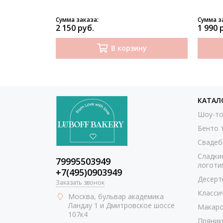
Сумма заказа:
Сумма з
2 150 руб.
1 990 
В корзину
КАТАЛ
Шоу-то
Бенто 
Свадеб
Сладки
79995503949
логоти
+7(495)0903949
Десерт
Заказать звонок
Класси
Москва
, бульвар академика
Ландау 1 и Дмитровское шоссе
Макаро
107к4
Пряник