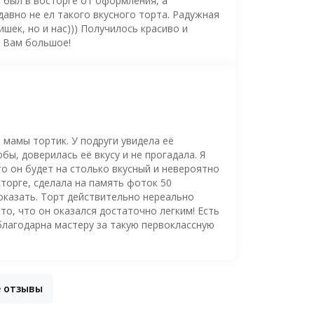
ж был в восторге от оформления, а
давно не ел такого вкусного торта. Радужная
шек, но и нас))) Получилось красиво и
о Вам большое!
 мамы тортик. У подруги увидела её
ы, доверилась её вкусу и не прогадала. Я
то он будет на столько вкусный и невероятно
торге, сделала на память фоток 50
оказать. Торт действительно нереально
то, что он оказался достаточно легким! Есть
благодарна мастеру за такую первоклассную
е отзывы