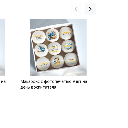
 на
Макаронс с фотопечатью 9 шт на
Набор макаро
День воспитателя
цветами